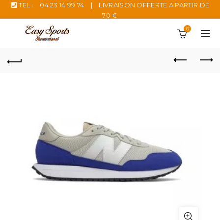
TEL :
04 23 14 99 74
|
LIVRAISON OFFERTE A PARTIR DE
70 €
0