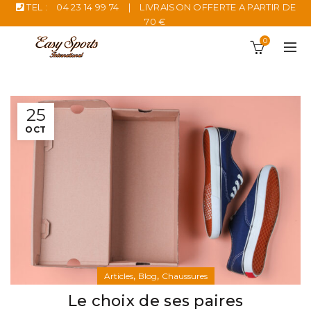
TEL :
04 23 14 99 74
|
LIVRAISON OFFERTE A PARTIR DE
70 €
0
25
OCT
,
,
Articles
Blog
Chaussures
Le choix de ses paires