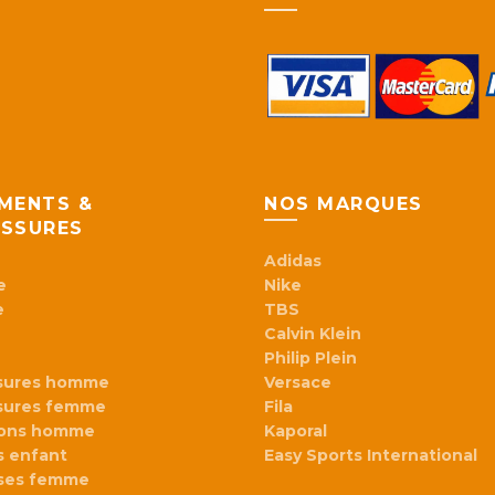
MENTS &
NOS MARQUES
SSURES
Adidas
e
Nike
e
TBS
Calvin Klein
Philip Plein
sures homme
Versace
sures femme
Fila
lons homme
Kaporal
 enfant
Easy Sports International
ses femme