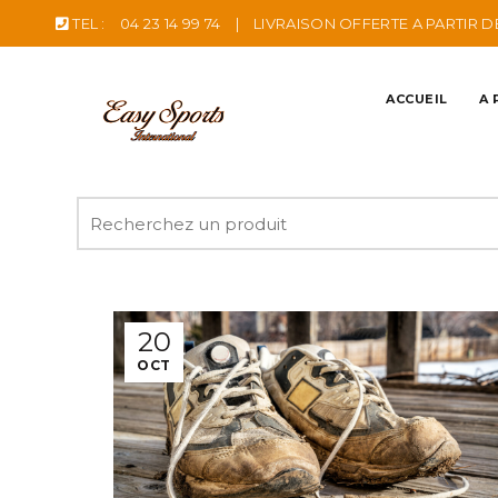
TEL :
04 23 14 99 74
|
LIVRAISON OFFERTE A PARTIR D
ACCUEIL
A 
Recherche
pour
:
20
OCT